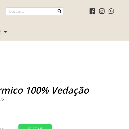
S
ermico 100% Vedação
02
os