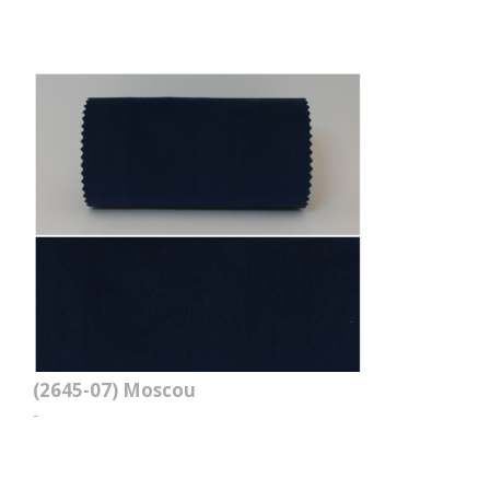
(2645-07)
Moscou
-