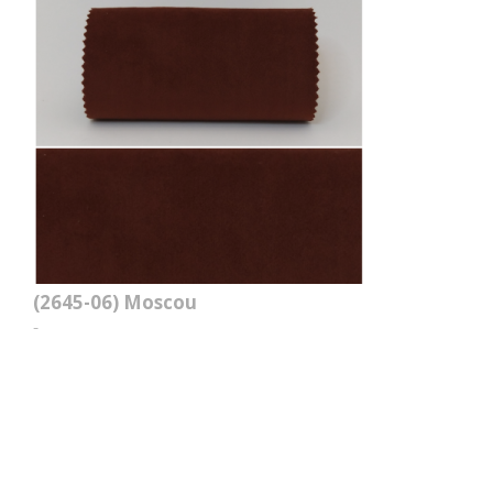
(2645-06)
Moscou
-