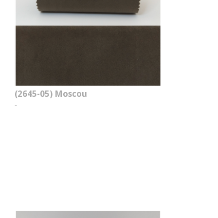
(2645-05)
Moscou
-