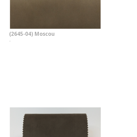
(2645-04)
Moscou
-