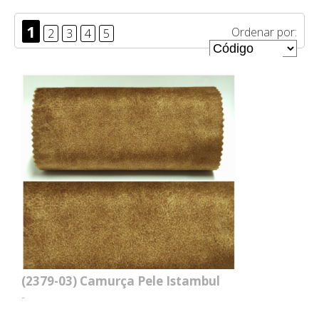
1
Ordenar por:
2
3
4
5
(2379-03)
Camurça Pele Istambul
-