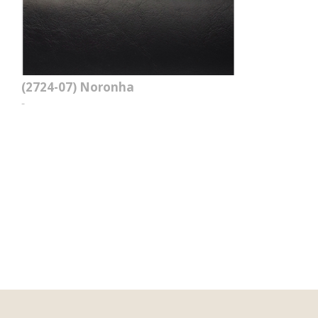
(2724-07)
Noronha
-