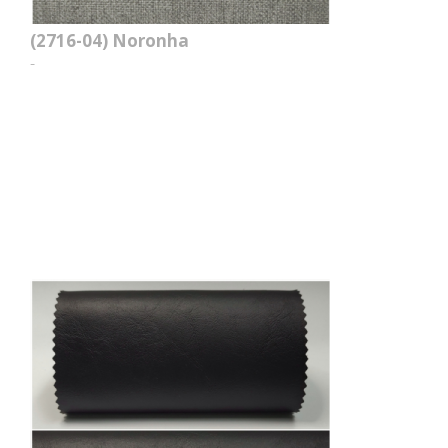
(2716-04)
Noronha
-