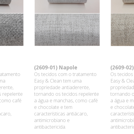
(2609-01)
Napole
(2609-02
ratamento
Os tecidos com o tratamento
Os tecidos
uma
Easy & Clean tem uma
Easy & Cl
erente,
propriedade antiaderente,
propriedad
s repelente
tornando os tecidos repelente
tornando o
 como café
a água e manchas, como café
a água e m
e chocolate e tem
e chocolat
ácaro,
características antiácaro,
característ
antimicrobiano e
antimicrob
antibactericida.
antibacteri