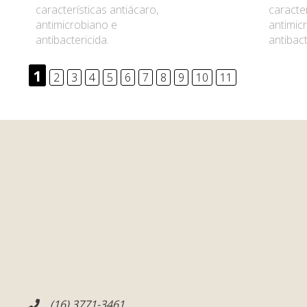
características antiácaro,
caracter
antimicrobiano e
antimic
antibactericida.
antibact
1
2
3
4
5
6
7
8
9
10
11
(16) 3771-3461