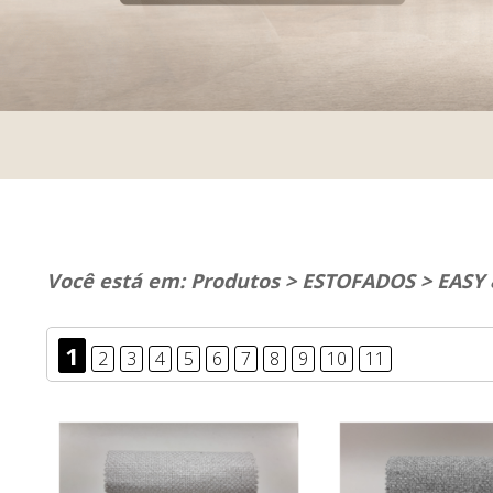
Você está em:
Produtos
>
ESTOFADOS
>
EASY
1
2
3
4
5
6
7
8
9
10
11