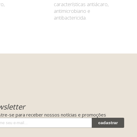
ro,
características antiácaro,
antimicrobiano e
antibactericida.
sletter
tre-se para receber nossos notícias e promoções
cadastrar