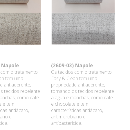
)
Napole
(2609-03)
Napole
 com o tratamento
Os tecidos com o tratamento
ean tem uma
Easy & Clean tem uma
e antiaderente,
propriedade antiaderente,
s tecidos repelente
tornando os tecidos repelente
anchas, como café
a água e manchas, como café
e e tem
e chocolate e tem
icas antiácaro,
características antiácaro,
iano e
antimicrobiano e
cida.
antibactericida.