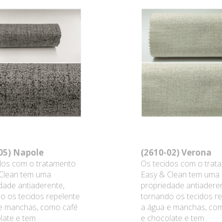
05)
Napole
(2610-02)
Verona
dos com o tratamento
Os tecidos com o trat
Clean tem uma
Easy & Clean tem uma
dade antiaderente,
propriedade antiaderen
o os tecidos repelente
tornando os tecidos r
e manchas, como café
a água e manchas, co
late e tem
e chocolate e tem