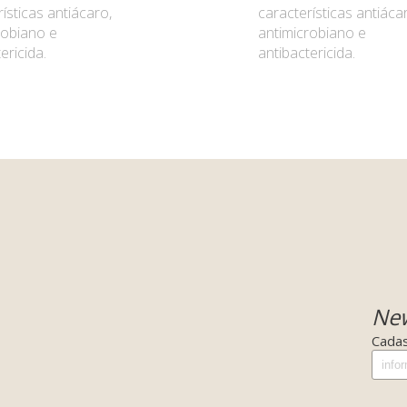
ísticas antiácaro,
características antiáca
robiano e
antimicrobiano e
ericida.
antibactericida.
New
Cadas