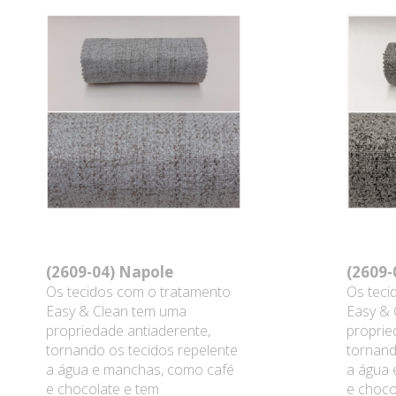
(2609-04)
Napole
(2609-
Os tecidos com o tratamento
Os teci
Easy & Clean tem uma
Easy & 
propriedade antiaderente,
proprie
tornando os tecidos repelente
tornand
a água e manchas, como café
a água 
e chocolate e tem
e choco